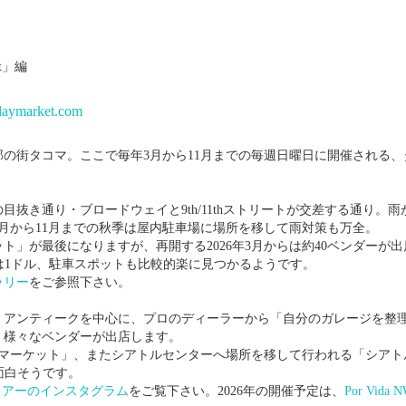
！
t」編
daymarket.com
の街タコマ。ここで毎年3月から11月までの毎週日曜日に開催される、
抜き通り・ブロードウェイと9th/11thストリートが交差する通り。雨
月から11月までの秋季は屋内駐車場に場所を移して雨対策も万全。
ケット」が最後になりますが、再開する2026年3月からは約40ベンダーが
場料は1ドル、駐車スポットも比較的楽に見つかるようです。
ラリー
をご参照下さい。
ジ・アンティークを中心に、プロのディーラーから「自分のガレージを整
、様々なベンダーが出店します。
マーケット」、またシアトルセンターへ場所を移して行われる「シアト
も面白そうです。
ェアーのインスタグラム
をご覧下さい。2026年の開催予定は、
Por Vida 