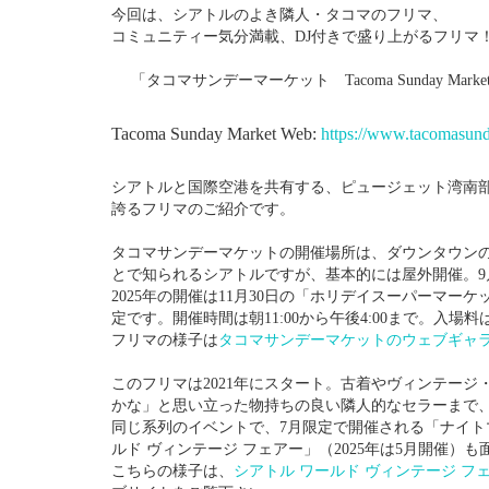
今回は、シアトルのよき隣人・タコマのフリマ、
コミュニティー気分満載、DJ付きで盛り上がるフリマ
「タコマサンデーマーケット Tacoma Sunday Marke
Tacoma Sunday Market Web:
https://www.tacomasun
シアトルと国際空港を共有する、ピュージェット湾南部
誇るフリマのご紹介です。
タコマサンデーマケットの開催場所は、ダウンタウンの目
とで知られるシアトルですが、基本的には屋外開催。9
2025年の開催は11月30日の「ホリデイスーパーマー
定です。開催時間は朝11:00から午後4:00まで。入
フリマの様子は
タコマサンデーマケットのウェブギャ
このフリマは2021年にスタート。古着やヴィンテー
かな」と思い立った物持ちの良い隣人的なセラーまで
同じ系列のイベントで、7月限定で開催される「ナイト
ルド ヴィンテージ フェアー」（2025年は5月開催）
こちらの様子は、
シアトル ワールド ヴィンテージ フ